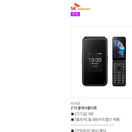
피쳐폰
ZTE클래식폴더폰
■ [기기값] 0원
■ [월최저] 월 0원(카드할인 적용)
------------------------------------
■ [가입유심] 분납/후납