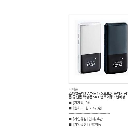
피쳐폰
스타일폴더2 AT-M140 효도폰 폴더폰 공
폰 공신폰 학생폰 SKT 번호이동 1년약정
■ [기기값] 0원
■ [월최저] 월 7,420원
------------------------------------
■ [가입유심] 면제/후납
■ [가입유형] 번호이동