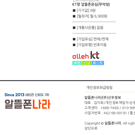
신규스마트폰(3G)
KT망 알뜰폰유심(무약정)
■ [기기값] 0원
■ [월최저] 월 6,900원
------------------------------------
■ [개통사은품] 없음
------------------------------------
■ [가입유심] 면제/면제
■ [가입유형] 번호이동
개인정보취급방침
알뜰폰나라/(주)신우정보
대표 : 김지희/개인정보책임자:손영주(1
고객센터 : 1688-7468 / 010-99
사업자번호 : 462-86-00181 |
Copyright ©
알뜰폰나라.
All righ
상단으로