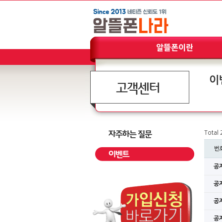
이
Total
번
공
공
공
공