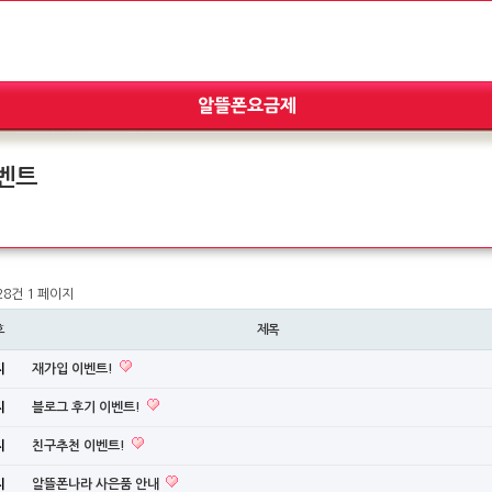
벤트
 28건
1 페이지
호
제목
지
재가입 이벤트!
지
블로그 후기 이벤트!
지
친구추천 이벤트!
지
알뜰폰나라 사은품 안내