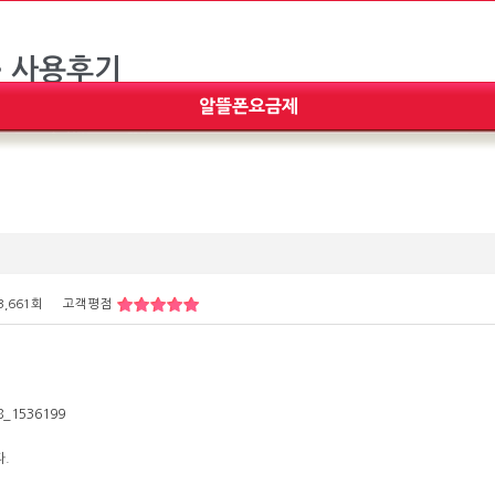
3,661회
고객평점
다.