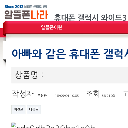
아빠와 같은 휴대폰 갤럭
상품명 :
작성자
조회
고
문정환
18-09-04 10:05
38,710회
이전글
다음글