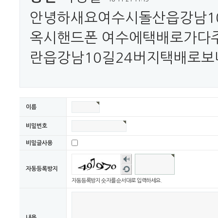
안녕하새요여수시돌산읍강남10
옥시핸드폰 여수에택배로가다
란읍강남10길24버지택배로
이름
비밀번호
비밀글사용
숫자
음성
새로
자동등록방지
듣기
고침
자동등록방지 숫자를 순서대로 입력하세요.
내용