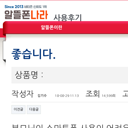
좋습니다.
상품명 :
작성자
조회
고
김기수
18-08-29 11:13
14,599회
이전글
다음글