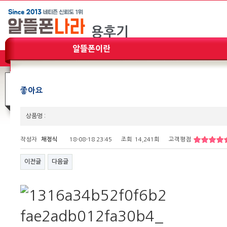
좋아요
상품명 :
작성자
채정식
18-08-18 23:45
조회
14,241회
고객평점
이전글
다음글