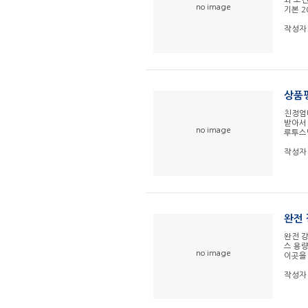
와 조
no image
기본 2
작성자
상품평
친정엄
받아서 
no image
루투스
작성자
완전
완전 강
스 용
no image
이곳을
작성자