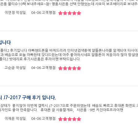
사은품 물티슈10팩 보내주세요~참! 명품사은품 선택 안했었는데 샤오미 보조배터리로 보내
이연정
작성일
04-06
고객평점
입니다
 폴더2 후기입니다 아빠핸드폰을 바꿔드리려 인터넷검색중에 알뜰폰나라를 알게되어 타사이
담과 배송으로 오늘 아빠한테 갖다드렸는데 아주 좋아하시네요 알뜰폰이 처음이라 많이 망
폴더2 밧데리로 후기사은품은 후라이팬 부탁드립니다
고순금
작성일
04-06
고객평점
 J7-2017 구매 후기 입니다.
 상태가 좋지않아 이번에 갤럭시 J7-2017으로 주문하였는데 배송도 빠르고 휴대폰 화면도 크
디자인도 좋아 만족합니다. 휴대폰 잘 사용할게요, 사은품 : 9번 키친아트프라이팬
이재운
작성일
04-06
고객평점