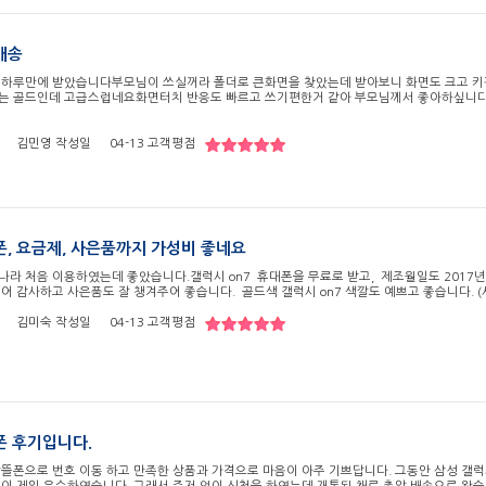
배송
 하루만에 받았습니다부모님이 쓰실꺼라 폴더로 큰화면을 찾았는데 받아보니 화면도 크고 키
는 골드인데 고급스럽네요화면터치 반응도 빠르고 쓰기편한거 같아 부모님께서 좋아하싶니다 
​
김민영
작성일
04-13
고객평점
, 요금제, 사은품까지 가성비 좋네요
나라 처음 이용하였는데 좋았습니다.갤럭시 on7 휴대폰을 무료로 받고, 제조월일도 2017
어 감사하고 사은품도 잘 챙겨주어 좋습니다. 골드색 갤럭시 on7 색깔도 예쁘고 좋습니다. 
김미숙
작성일
04-13
고객평점
폰 후기입니다.
알뜰폰으로 번호 이동 하고 만족한 상품과 가격으로 마음이 아주 기쁘답니다. 그동안 삼성 갤럭