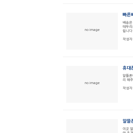
빠른
배송은
테두리
no image
립니다
작성자
휴대폰
알뜰폰
리 해주
no image
작성자
알뜰
이곳 