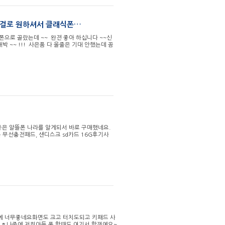
작은걸로 원하셔서 클래식폰…
식폰으로 골랐는데 ~~ 완젼 좋아 하십니다 ~~신
 ~~ !!! 사은품 다 올줄은 기대 안했는데 꼼
좋은 알뜰폰 나라를 알게되서 바로 구매했네요.
무선충전패드, 샌디스크 sd카드 16G후기사
에 너무좋네요화면도 크고 터치도되고 키패드 사
ㅎ나중에 저희아들 폰 할때도 여기서 할꺼예요~