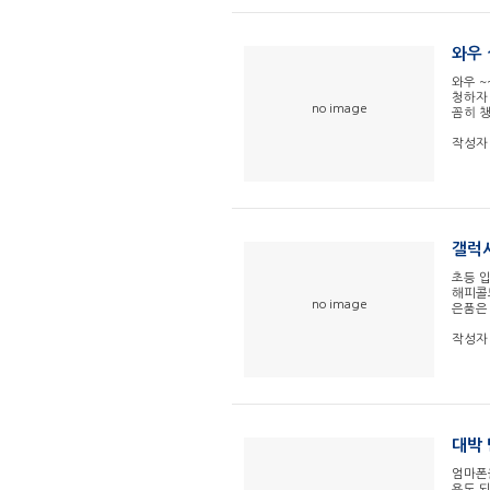
와우 
와우 ~
청하자 
no image
꼼히 챙
작성자
갤럭
초등 
해피콜
no image
은품은
작성자
대박
엄마폰
용도 