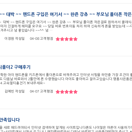
~~ 대박 ~~ 핸드폰 구입은 여기서 ~~ 완죤 강츄 ~~ 부모님 폴더폰 
~ 대박 ~~ 핸드폰 구입은 여기서 ~~ 완죤 강츄 ~~ 부모님 폴더폰 작은걸로 원하셔서 클래
마자 친절하게 해피콜 오구요 ~~ 당일 바로 번호이동 처리 하여 신속하게 폰을 받았는데 ~~대박
겨주시고 넘 좋았습니다 ~~^^ 넘 …
이정원
작성일
04-08
고객평점
시폴더2 구매후기
입학한 아이 핸드폰을 키즈폰에서 폴더폰으로 바꿔주려고 인터넷 서핑을 하던중 가장 조건이 
도 다음날 바로와서 2틀만에 폰 수령했습니다.아이도 좋아하고 잘쓰고있습니다.명품사은품은 
 4.고속멀티충전기 보내주세요~
김예빈
작성일
04-07
고객평점
 만족입니다
을 새로 해드려야되서 인터넷 검색하여 알게된 사이트입니다폰도 나이많은 어른이 사용하기
되고~사이트에서 신청서 쓰고나니 해피콜바로와서 다음날 바로받고 사은품대박많이 주시고 ㅎ