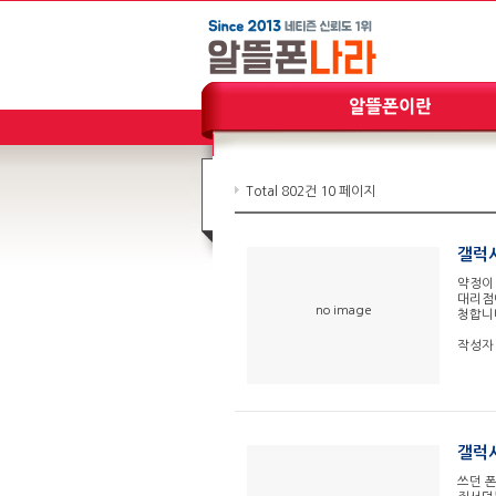
Total 802건
10 페이지
갤럭시
약정이
대리점
no image
청합
작성자
갤럭시
쓰던 