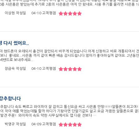
건이 제일 우수하였습니다. 그래서 주저 없이 신청을 하였는데 개통된 채로 총알 배송으로 왔습
0종 사은품은 받았는데 추가로 2종의 사은품은 아직 안 왔네요. 사용 후기를 올리면 사은품 1
이상현
작성일
04-10
고객평점
 다시 썼어요..
마 핸드폰이 오래되서 충전이 잘안되서 바꾸게 되었습니다.어제 신청하고 바로 개통되어서 
보니 좋네요...사은품 까지 같이 빠른 배송 감사드립니다.엄마가 좋아하실꺼 같아요..2년동안
넥밴드로 보내주세요..
장금숙
작성일
04-10
고객평점
 강추합니다
추합니다 속도 빠르고 와이파이 잘 잡히고 통신요금 싸고 사은품 만땅!!!!!알뜰폰이 최고여!
량이 작아 애를 먹었는데뭘 할까 하다가 기왕이면 단말기값도 없고 요금 저렴한 알뜰폰으로 
 발견 주문! 와이파이 속도 약한 사무실에서도 앱 다운 전보다 …
박영규
작성일
04-09
고객평점