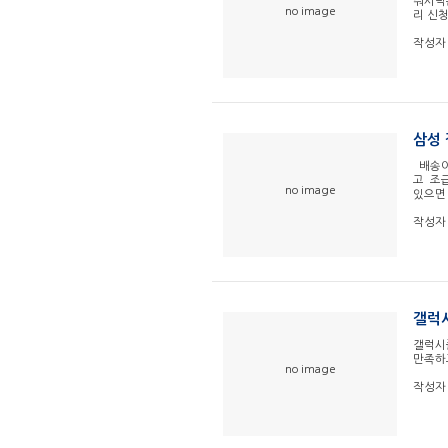
줘서덕
no image
리 신
작성자
삼성 
배송이
고 조
no image
있으면
작성자
갤럭시
갤럭시
만족하
no image
작성자