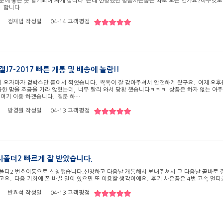
분에 좋은 곳 알게되어 싸게 삽니다 근데 신청했던 명품사은품은 따로 오는 건가요?아무것
청 합니다
정재범
작성일
04-14
고객평점
갤J7-2017 빠른 개통 및 배송에 놀람!!
 오자마자 겉박스만 뜯어서 찍었습니다. 뾱뾱이 잘 감아주셔서 안전하게 왔구요. 어제 오후쯤
급한 맘을 조금을 가라 앉혔는데, 너무 빨리 와서 당황 했습니다ㅋㅋㅋ 상품은 하자 없는 아주
 여기 이용 하겠습니다. 질문 하…
방경원
작성일
04-13
고객평점
폴더2 빠르게 잘 받았습니다.
폴더2 번호이동으로 신청했습니다.신청하고 다음날 개통해서 보내주셔서 그 다음날 곧바로 
고요. 다음 기회에 폰 바꿀 일이 있으면 또 이용할 생각이에요. 후기 사은품은 4번 고속 
반효석
작성일
04-13
고객평점